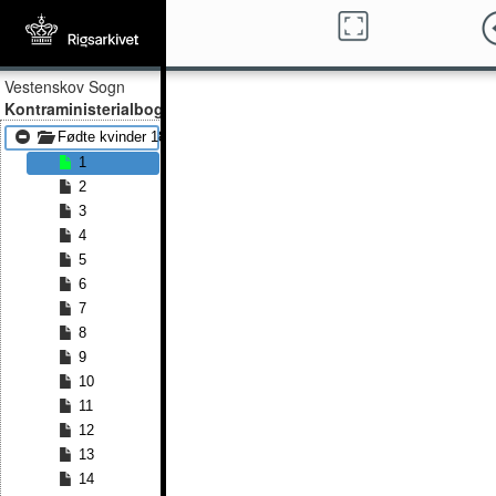
Vestenskov Sogn
Kontraministerialbog
Fødte kvinder 1814 - Fødte kvinder 1829
1
2
3
4
5
6
7
8
9
10
11
12
13
14