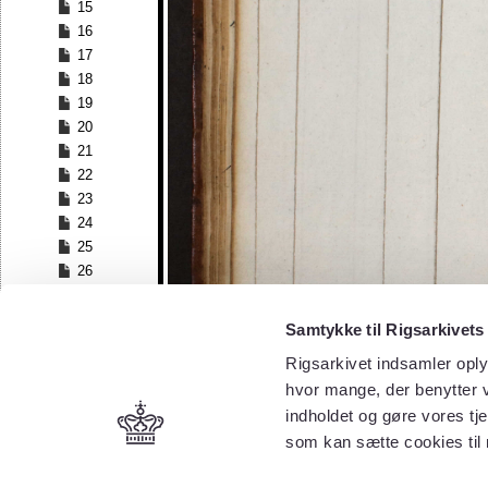
15
16
17
18
19
20
21
22
23
24
25
26
27
28
Samtykke til Rigsarkivets
29
Rigsarkivet indsamler oply
30
hvor mange, der benytter v
31
32
indholdet og gøre vores tj
33
som kan sætte cookies til
34
35