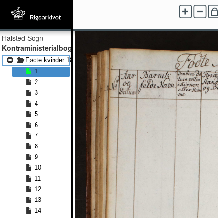
Halsted Sogn
Kontraministerialbog
Fødte kvinder 1825 - Fødte kvinder 1859
1
2
3
4
5
6
7
8
9
10
11
12
13
14