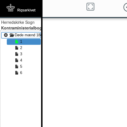
Herredskirke Sogn
Kontraministerialbog
Døde mænd 1845 - Døde mænd 1864
1
2
3
4
5
6