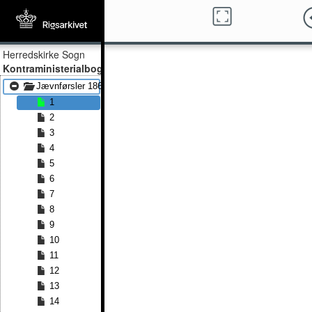
Herredskirke Sogn
Kontraministerialbog
Jævnførsler 1864 - Jævnførsler 1872
1
2
3
4
5
6
7
8
9
10
11
12
13
14