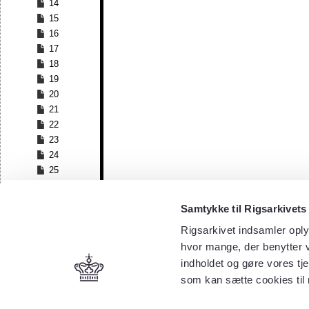
14
15
16
17
18
19
20
21
22
23
24
25
26
27
Samtykke til Rigsarkivets
28
Rigsarkivet indsamler oply
29
30
hvor mange, der benytter v
31
indholdet og gøre vores tj
32
som kan sætte cookies til
33
34