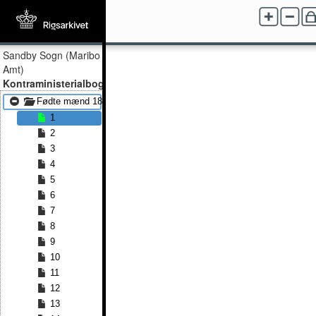
Sandby Sogn (Maribo
Amt)
Kontraministerialbog
Fødte mænd 1875 - Fødte mænd 1891
1
2
3
4
5
6
7
8
9
10
11
12
13