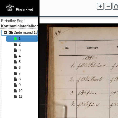
Errindlev Sogn
Kontraministerialbog
Døde mænd 1863 - Døde mænd 1880
1
2
3
4
5
6
7
8
9
10
11