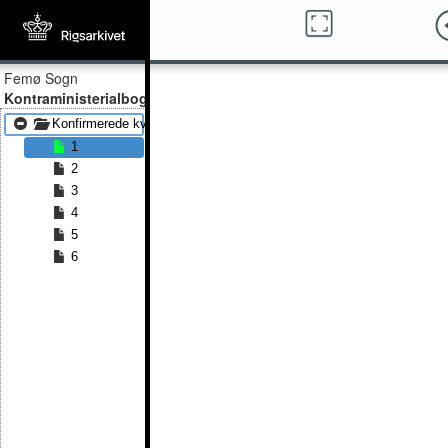
Femø Sogn
Kontraministerialbog
Konfirmerede kvinder 1816 - Konfirmerede kvinder 1825
1
2
3
4
5
6