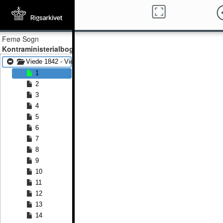
Femø Sogn
Kontraministerialbog
Viede 1842 - Viede 1853
1
2
3
4
5
6
7
8
9
10
11
12
13
14