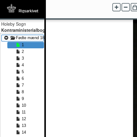
Holeby Sogn
Kontraministerialbog
Fødte mænd 1814 - Fødte mænd 1836
1
2
3
4
5
6
7
8
9
10
11
12
13
14