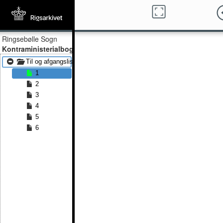
Ringsebølle Sogn
Kontraministerialbog
Til og afgangslister 1873 - Til og afgangslister 1875
1
2
3
4
5
6