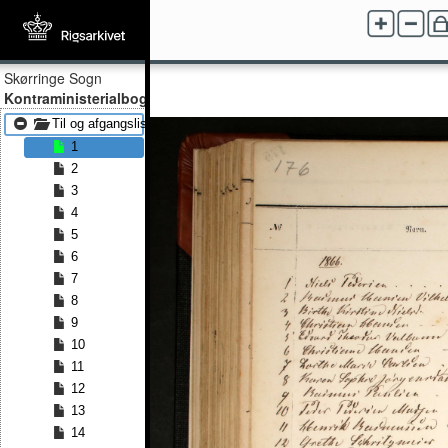
Skørringe Sogn
Kontraministerialbog
Til og afgangslister 1866 - Til og afgangslister 1875
1
2
3
4
5
6
7
8
9
10
11
12
13
14