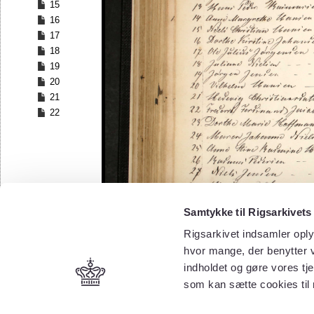
15
16
17
18
19
20
21
22
Samtykke til Rigsarkivets
Rigsarkivet indsamler oply
hvor mange, der benytter v
indholdet og gøre vores tj
som kan sætte cookies til