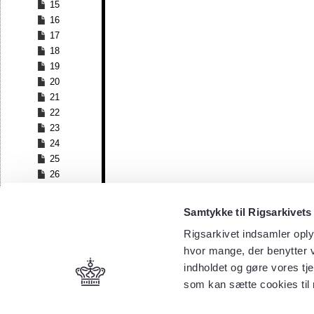
15
16
17
18
19
20
21
22
23
24
25
26
27
28
Samtykke til Rigsarkivets
29
Rigsarkivet indsamler oply
30
hvor mange, der benytter v
31
32
indholdet og gøre vores tj
33
som kan sætte cookies til
34
35