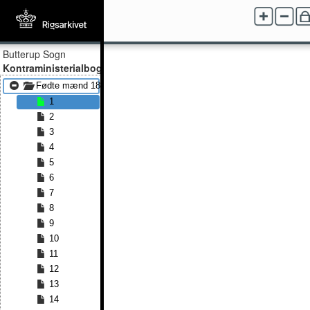
Butterup Sogn
Kontraministerialbog
Fødte mænd 1813 - Fødte mænd 1847
1
2
3
4
5
6
7
8
9
10
11
12
13
14