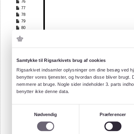
76
77
78
79
80
81
82
83
84
Samtykke til Rigsarkivets brug af cookies
85
86
Rigsarkivet indsamler oplysninger om dine besøg ved hjæ
87
benytter vores tjenester, og hvordan disse bliver brugt.
88
nemmere at bruge. Nogle sider indeholder 3. parts indho
89
benytter ikke denne data.
90
91
92
Samtykkevalg
93
Nødvendig
Præferencer
94
95
96