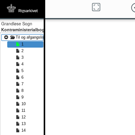
Grandløse Sogn
Kontraministerialbog
Til og afgangslister 1828 - Til og afgangslister 1857
1
2
3
4
5
6
7
8
9
10
11
12
13
14