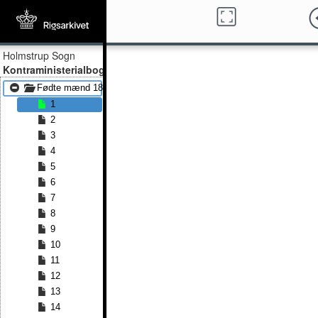
Holmstrup Sogn
Kontraministerialbog
Fødte mænd 1866 - Fødte mænd 1891
1
2
3
4
5
6
7
8
9
10
11
12
13
14