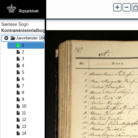
Særløse Sogn
Kontraministerialbog
Jævnførsler 1848 - Jævnførsler 1878
1
2
3
4
5
6
7
8
9
10
11
12
13
14