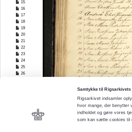
15
16
17
18
19
20
21
22
23
24
25
26
27
28
Samtykke til Rigsarkivets
29
Rigsarkivet indsamler oply
30
hvor mange, der benytter v
31
32
indholdet og gøre vores tj
33
som kan sætte cookies til
34
35