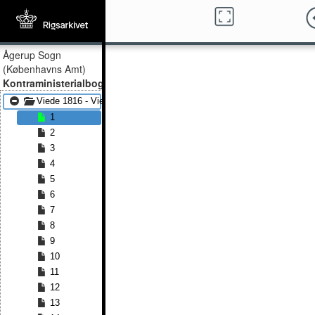
Ågerup Sogn
(Københavns Amt)
Kontraministerialbog
Viede 1816 - Viede 1831
1
2
3
4
5
6
7
8
9
10
11
12
13