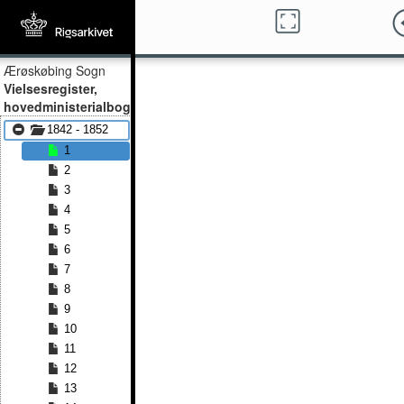
Ærøskøbing Sogn
Vielsesregister,
hovedministerialbog
1842 - 1852
1
2
3
4
5
6
7
8
9
10
11
12
13