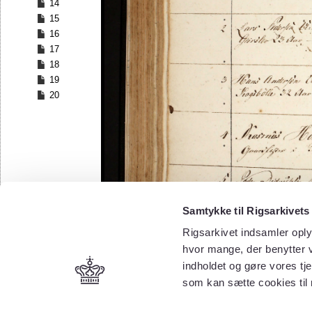
14
15
16
17
18
19
20
Samtykke til Rigsarkivets
Rigsarkivet indsamler oply
hvor mange, der benytter v
indholdet og gøre vores tj
som kan sætte cookies til