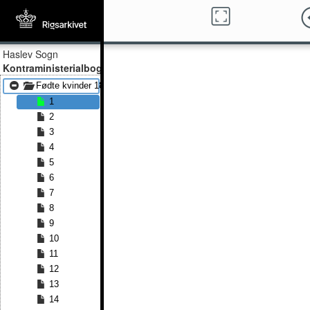
Haslev Sogn
Kontraministerialbog
Fødte kvinder 1882 - Fødte kvinder 1891
1
2
3
4
5
6
7
8
9
10
11
12
13
14