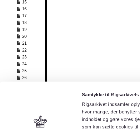
15
16
17
18
19
20
21
22
23
24
25
26
27
28
Samtykke til Rigsarkivets
29
Rigsarkivet indsamler oply
30
hvor mange, der benytter v
31
32
indholdet og gøre vores tj
33
som kan sætte cookies til
34
35