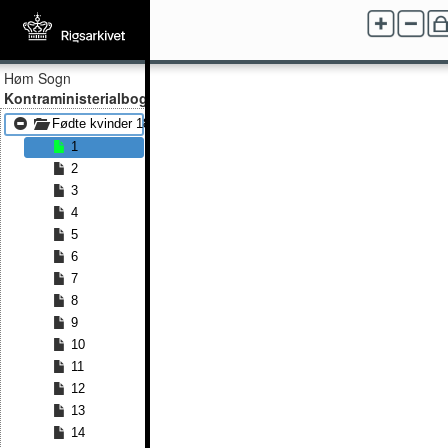
Høm Sogn
Kontraministerialbog
Fødte kvinder 1847 - Fødte kvinder 1890
1
2
3
4
5
6
7
8
9
10
11
12
13
14