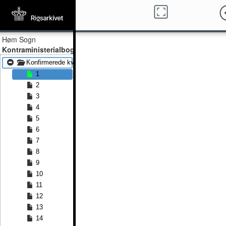
Høm Sogn
Kontraministerialbog
Konfirmerede kvinder 1847 - Konfirmerede kvinder 1890
1
2
3
4
5
6
7
8
9
10
11
12
13
14