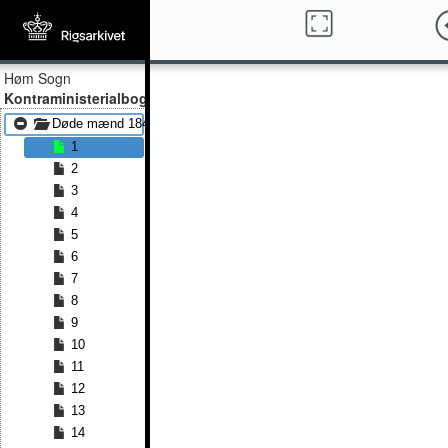
Høm Sogn
Kontraministerialbog
Døde mænd 1847 - Døde mænd 1890
1
2
3
4
5
6
7
8
9
10
11
12
13
14