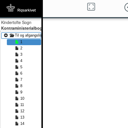
Kindertofte Sogn
Kontraministerialbog
Til og afgangslister 1855 - Til og afgangslister 1875
1
2
3
4
5
6
7
8
9
10
11
12
13
14