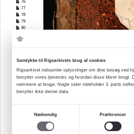
76
77
78
79
80
81
82
83
84
Samtykke til Rigsarkivets brug af cookies
85
86
Rigsarkivet indsamler oplysninger om dine besøg ved hjæ
87
benytter vores tjenester, og hvordan disse bliver brugt.
88
nemmere at bruge. Nogle sider indeholder 3. parts indho
89
benytter ikke denne data.
90
91
92
Samtykkevalg
93
Nødvendig
Præferencer
94
95
96