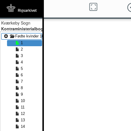
Kværkeby Sogn
Kontraministerialbog
Fødte kvinder 1861 - Fødte kvinder 1877
1
2
3
4
5
6
7
8
9
10
11
12
13
14