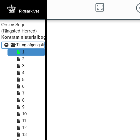
Ørslev Sogn
(Ringsted Herred)
Kontraministerialbog
Til og afgangslister 1866 - Til og afgangslister 1875
1
2
3
4
5
6
7
8
9
10
11
12
13