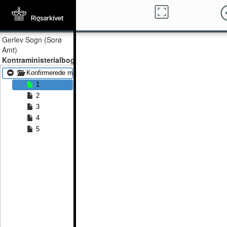
Gerlev Sogn (Sorø
Amt)
Kontraministerialbog
Konfirmerede mænd 1886 - Konfirmerede mænd 1891
1
2
3
4
5