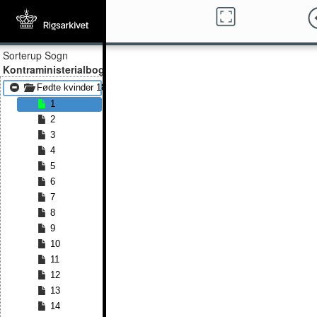
Sorterup Sogn
Kontraministerialbog
Fødte kvinder 1840 - Fødte kvinder 1863
1
2
3
4
5
6
7
8
9
10
11
12
13
14