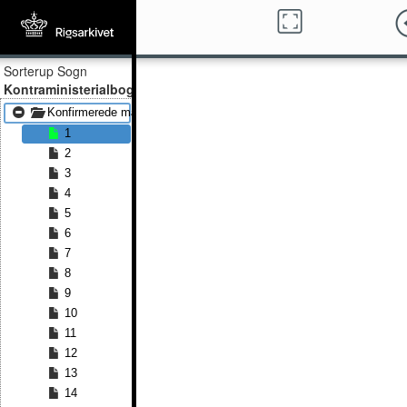
Sorterup Sogn
Kontraministerialbog
Konfirmerede mænd 1840 - Konfirmerede mænd 1863
1
2
3
4
5
6
7
8
9
10
11
12
13
14