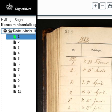
Hyllinge Sogn
Kontraministerialbog
Døde kvinder 1882 - Døde kvinder 1891
1
2
3
4
5
6
7
8
9
10
11