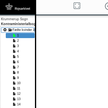
Krummerup Sogn
Kontraministerialbog
Fødte kvinder 1860 - Fødte kvinder 1869
1
2
3
4
5
6
7
8
9
10
11
12
13
14