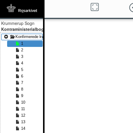
Krummerup Sogn
Kontraministerialbog
Konfirmerede kvinder 1848 - Konfirmerede kvinder 1860
1
2
3
4
5
6
7
8
9
10
11
12
13
14