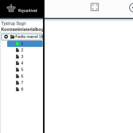
Tystrup Sogn
Kontraministerialbog
Fødte mænd 1891
1
2
3
4
5
6
7
8