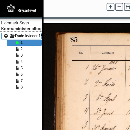
Lidemark Sogn
Kontraministerialbog
Døde kvinder 1865 - Døde kvinder 1890
1
2
3
4
5
6
7
8