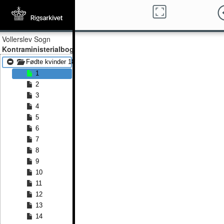
Vollerslev Sogn
Kontraministerialbog
Fødte kvinder 1814 - Fødte kvinder 1837
1
2
3
4
5
6
7
8
9
10
11
12
13
14