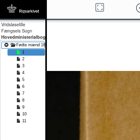
Vridsløselille
Fængsels Sogn
Hovedministerialbog
Fødte mænd 1892 - Fødte mænd 1902
1
2
3
4
5
6
7
8
9
10
11