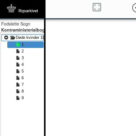
Fodslette Sogn
Kontraministerialbog
Døde kvinder 1814 - Døde kvinder 1840
1
2
3
4
5
6
7
8
9