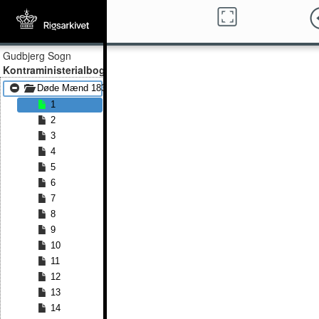
Gudbjerg Sogn
Kontraministerialbog
Døde Mænd 1839 - Døde Mænd 1854
1
2
3
4
5
6
7
8
9
10
11
12
13
14