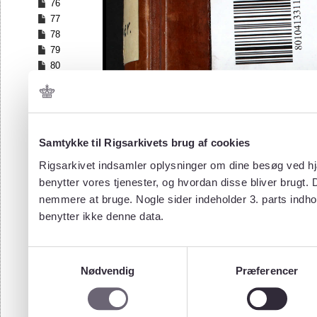
76
77
78
79
80
81
82
83
84
Samtykke til Rigsarkivets brug af cookies
85
86
Rigsarkivet indsamler oplysninger om dine besøg ved hjæ
87
benytter vores tjenester, og hvordan disse bliver brugt.
88
nemmere at bruge. Nogle sider indeholder 3. parts indho
89
benytter ikke denne data.
90
91
92
Samtykkevalg
93
Nødvendig
Præferencer
94
95
96