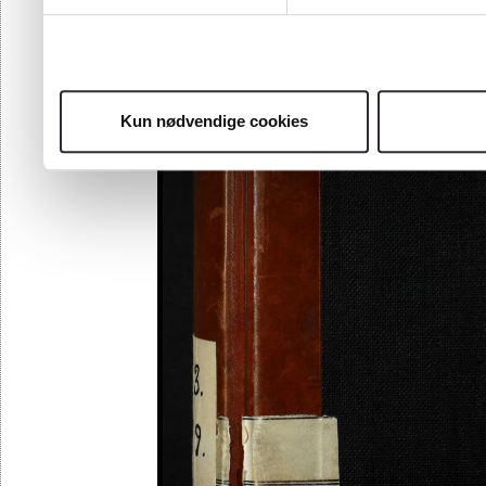
97
98
99
100
101
Kun nødvendige cookies
102
103