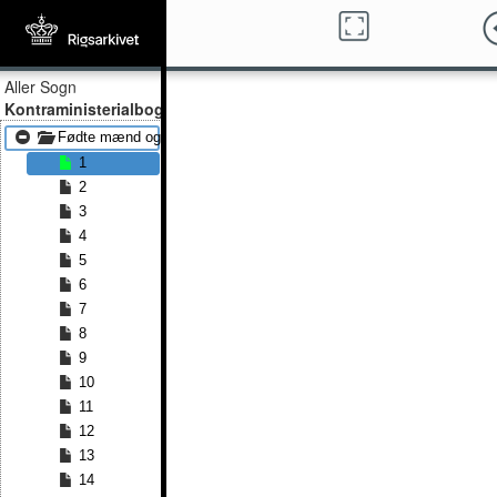
Aller Sogn
Kontraministerialbog
Fødte mænd og kvinder 1763 - Fødte mænd og kvinder 1819
1
2
3
4
5
6
7
8
9
10
11
12
13
14