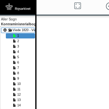
Aller Sogn
Kontraministerialbog
Viede 1820 - Viede 1875
1
2
3
4
5
6
7
8
9
10
11
12
13
14