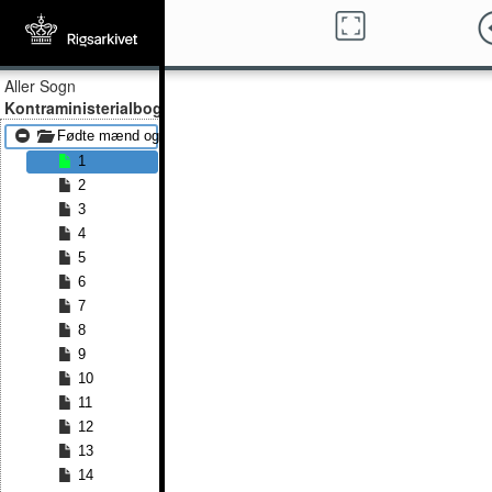
Aller Sogn
Kontraministerialbog
Fødte mænd og kvinder 1876 - Fødte mænd og kvinder 1899
1
2
3
4
5
6
7
8
9
10
11
12
13
14