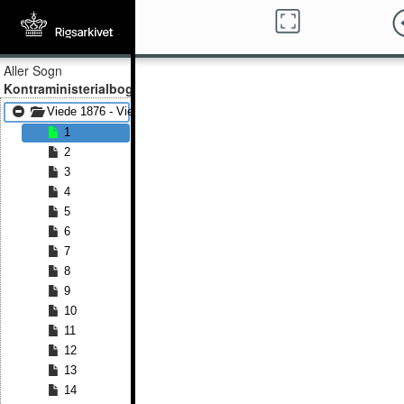
Aller Sogn
Kontraministerialbog
Viede 1876 - Viede 1899
1
2
3
4
5
6
7
8
9
10
11
12
13
14