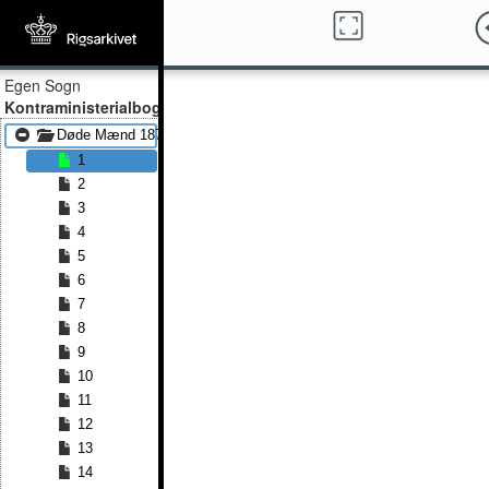
Egen Sogn
Kontraministerialbog
Døde Mænd 1877 - Døde Mænd 1901
1
2
3
4
5
6
7
8
9
10
11
12
13
14