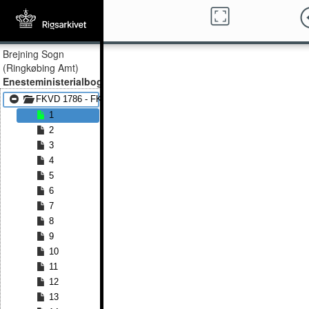
Brejning Sogn
(Ringkøbing Amt)
Enesteministerialbog
FKVD 1786 - FKVD 1816
1
2
3
4
5
6
7
8
9
10
11
12
13