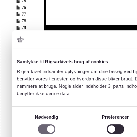
75
76
77
78
79
80
81
82
83
84
Samtykke til Rigsarkivets brug af cookies
85
Rigsarkivet indsamler oplysninger om dine besøg ved hjæ
86
benytter vores tjenester, og hvordan disse bliver brugt.
87
nemmere at bruge. Nogle sider indeholder 3. parts indho
88
benytter ikke denne data.
89
90
91
Samtykkevalg
92
Nødvendig
Præferencer