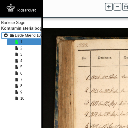
Barløse Sogn
Kontraministerialbog
Døde Mænd 1813 - Døde Mænd 1831
1
2
3
4
5
6
7
8
9
10