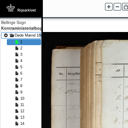
Bellinge Sogn
Kontraministerialbog
Døde Mænd 1842 - Døde Mænd 1891
1
2
3
4
5
6
7
8
9
10
11
12
13
14