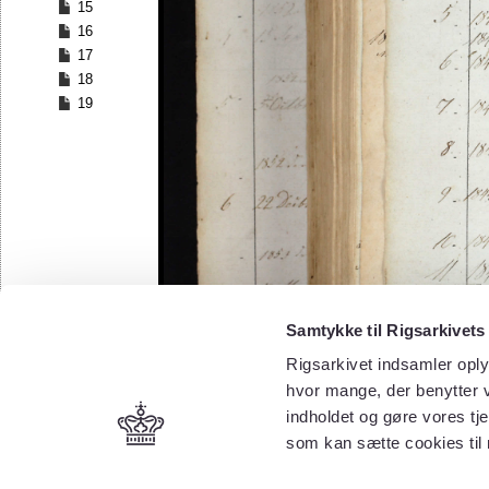
15
16
17
18
19
Samtykke til Rigsarkivets
Rigsarkivet indsamler oply
hvor mange, der benytter v
indholdet og gøre vores tj
som kan sætte cookies til