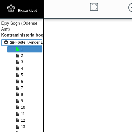
Ejby Sogn (Odense
Amt)
Kontraministerialbog
Fødte Kvinder 1813 - Fødte Kvinder 1842
1
2
3
4
5
6
7
8
9
10
11
12
13