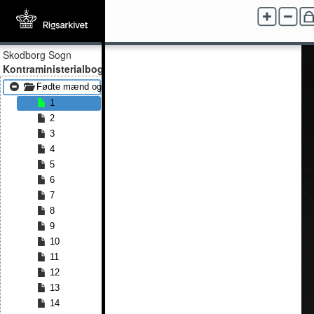
Skodborg Sogn
Kontraministerialbog
Fødte mænd og kvinder 1810 - Fødte mænd og kvinder 1841
1
2
3
4
5
6
7
8
9
10
11
12
13
14