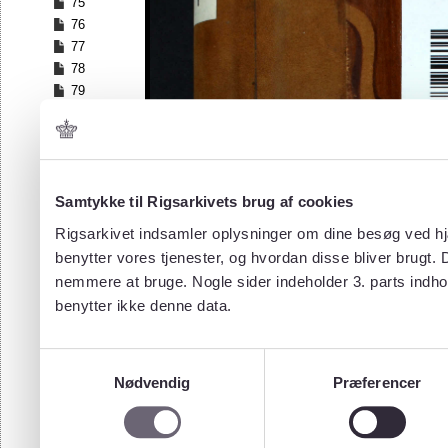
75
76
77
78
79
80
81
82
83
84
Samtykke til Rigsarkivets brug af cookies
85
Rigsarkivet indsamler oplysninger om dine besøg ved hjæ
86
benytter vores tjenester, og hvordan disse bliver brugt.
87
nemmere at bruge. Nogle sider indeholder 3. parts indho
88
benytter ikke denne data.
89
90
91
Samtykkevalg
92
Nødvendig
Præferencer
93
94
95