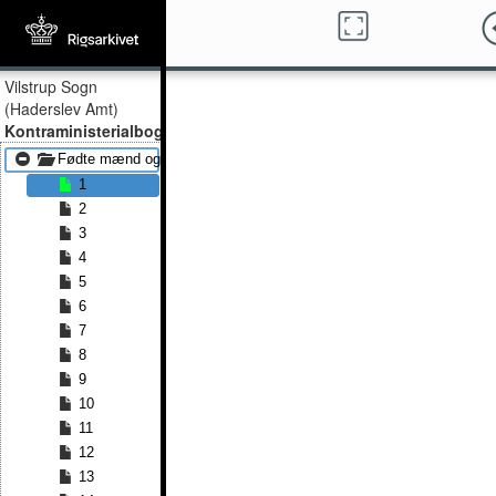
Vilstrup Sogn
(Haderslev Amt)
Kontraministerialbog
Fødte mænd og kvinder 1798 - Fødte mænd og kvinder 1847
1
2
3
4
5
6
7
8
9
10
11
12
13