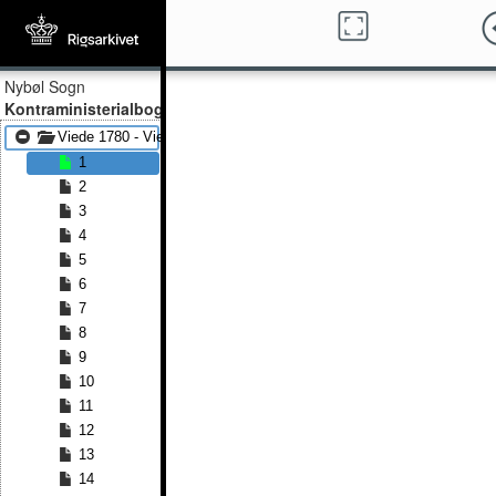
Nybøl Sogn
Kontraministerialbog
Viede 1780 - Viede 1839
1
2
3
4
5
6
7
8
9
10
11
12
13
14