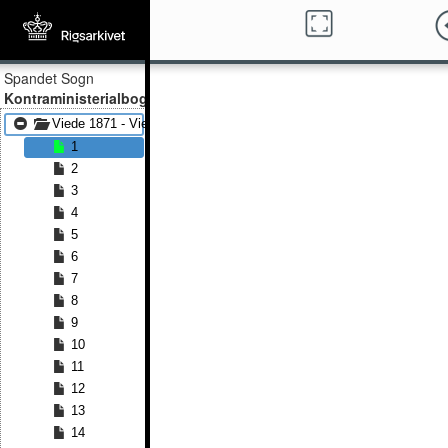
Spandet Sogn
Kontraministerialbog
Viede 1871 - Viede 1925
1
2
3
4
5
6
7
8
9
10
11
12
13
14